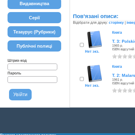
Видавництва
Пов’язані описи:
Серії
Відібрати для друку:
сторінку
|
інве
Тезаурус (Рубрики)
Книга
T. 3: Pols
Публічні полиці
1965 р.
ISBN відсутній
Нет экз.
Штрих-код
Книга
Пароль
T. 2: Malar
1961 р.
ISBN відсутній
Нет экз.