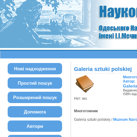
Нові надходження
Galeria sztuki polskiej
Многот
Автор:
Простий пошук
Galeria
Видавни
ISBN від
Розширений пошук
Нет экз.
Многотомник
Допомога
Galeria sztuki polskiej /
Muzeum Naro
Автори