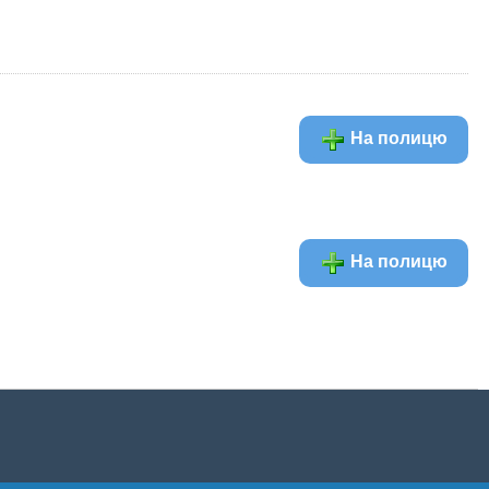
На полицю
На полицю