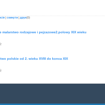
рсія
|
скинути
|
друк
(
0
)
kie malarstwo rodzajowe i pejzazowe2.polowy XIX wieku
stwo polskie od 2. wieku XVIII do konca XIX