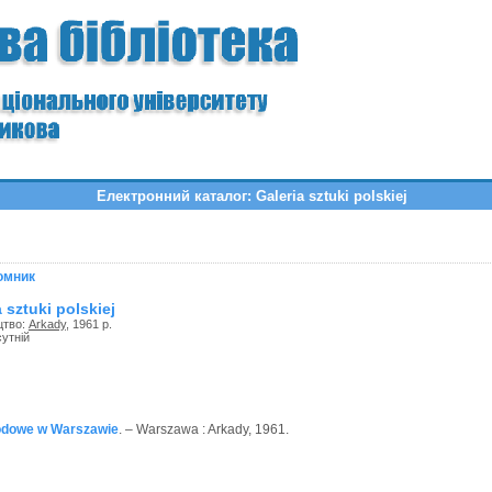
Електронний каталог: Galeria sztuki polskiej
омник
 sztuki polskiej
цтво:
Arkady
, 1961 р.
сутній
dowe w Warszawie
. – Warszawa : Arkady, 1961.