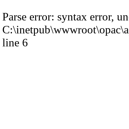
Parse error: syntax error,
C:\inetpub\wwwroot\opac\ap
line 6