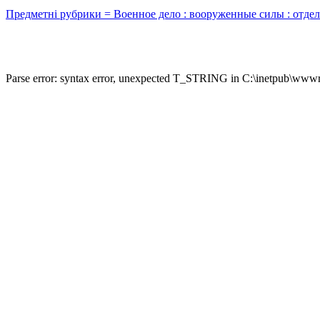
Предметні рубрики = Военное дело : вооруженные силы : отде
Parse error: syntax error, unexpected T_STRING in C:\inetpub\wwwro