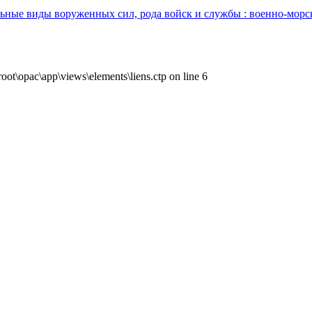
льные виды воруженных сил, рода войск и службы : военно-мор
ot\opac\app\views\elements\liens.ctp on line 6