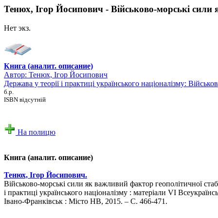
Тенюх, Ігор Йосипович - Військово-морські сили я
Нет экз.
Книга (аналит. описание)
Автор:
Тенюх, Ігор Йосипович
Держава у теорії і практиці українського націоналізму: Військо
б.р.
ISBN відсутній
На полицю
Книга (аналит. описание)
Тенюх, Ігор Йосипович.
Військово-морські сили як важливий фактор геополітичної стабіл
і практиці українського націоналізму : матеріали VI Всеукраїнськ
Івано-Франківськ : Місто НВ, 2015. – С. 466-471.