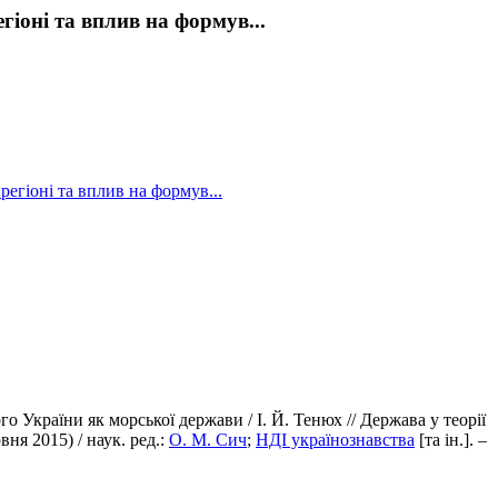
гіоні та вплив на формув...
регіоні та вплив на формув...
о України як морської держави / І. Й. Тенюх // Держава у теорії
вня 2015) / наук. ред.:
О. М. Сич
;
НДІ українознавства
[та ін.]. –