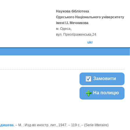
Наукова бібліотека
Одеського Національного університету
імені І.І. Мечникова
м. Одеса,
вул. Преображенська,24
ukr
Замовити
На полицю
Кадишева
. – М. : Изд-во иностр. лит., 1947. – 119 с. – (Serie litteraire)