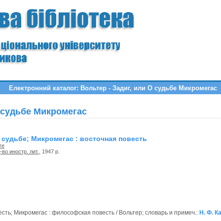
Електронний каталог: Вольтер - Задиг, или О судьбе Микромегас
О судьбе Микромегас
О судьбе; Микромегас : восточная повесть
ire
-во иностр. лит.
, 1947 р.
весть; Микромегас : философская повесть / Вольтер; словарь и примеч.:
Н. Ф. 