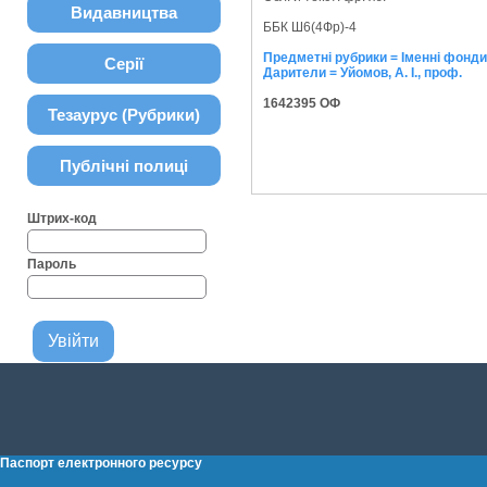
Видавництва
ББК Ш6(4Фр)-4
Предметні рубрики = Іменні фонди
Серії
Дарители = Уйомов, А. І., проф.
1642395 ОФ
Тезаурус (Рубрики)
Публічні полиці
Штрих-код
Пароль
Паспорт електронного ресурсу