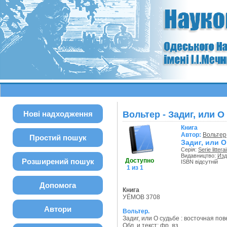
Нові надходження
Вольтер - Задиг, или 
Книга
Автор:
Вольтер
Простий пошук
Задиг, или 
Серія:
Serie littera
Видавництво:
Изд
Розширений пошук
Доступно
ISBN відсутній
1 из 1
Допомога
Книга
УЁМОВ 3708
Автори
Вольтер.
Задиг, или О судьбе : восточная по
Обл. и текст: фр. яз.