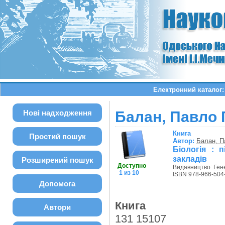
Електронний каталог: 
Нові надходження
Балан, Павло Г
Книга
Простий пошук
Автор:
Балан, П
Біологія : п
закладів
Розширений пошук
Доступно
Видавництво:
Ген
1 из 10
ISBN 978-966-504
Допомога
Книга
Автори
131 15107