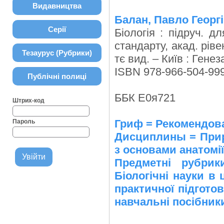
Видавництва
Балан, Павло Георг
Серії
Біологія : підруч. д
стандарту, акад. ріве
Тезаурус (Рубрики)
тє вид. – Київ : Генеза
ISBN 978-966-504-999
Публічні полиці
ББК Е0я721
Штрих-код
Гриф = Рекомендов
Пароль
Дисциплины = Приро
з основами анатомії
Предметні рубр
Біологічні науки в
практичної підготов
навчальні посібники