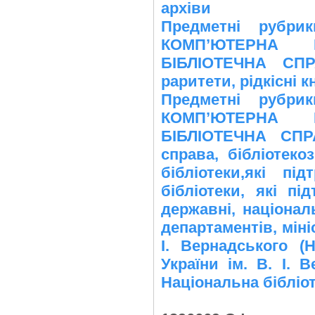
архіви
Предметні рубр
КОМПʼЮТЕРНА Н
БІБЛІОТЕЧНА СПР
раритети, рідкісні к
Предметні рубр
КОМПʼЮТЕРНА Н
БІБЛІОТЕЧНА СПРА
справа, бібліотеко
бібліотеки,які п
бібліотеки, які п
державні, націонал
департаментів, міні
І. Вернадського (
України ім. В. І. 
Національна бібліот