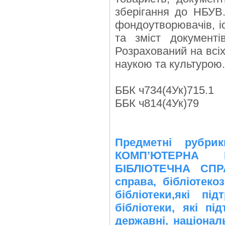
зберігання до НБУВ.
фондоутворювачів, іс
та зміст документі
Розрахований на всіх
наукою та культурою.
ББК ч734(4Ук)715.1
ББК ч814(4Ук)79
Предметні рубр
КОМПʼЮТЕРНА Н
БІБЛІОТЕЧНА СПРА
справа, бібліотеко
бібліотеки,які п
бібліотеки, які п
державні, націонал