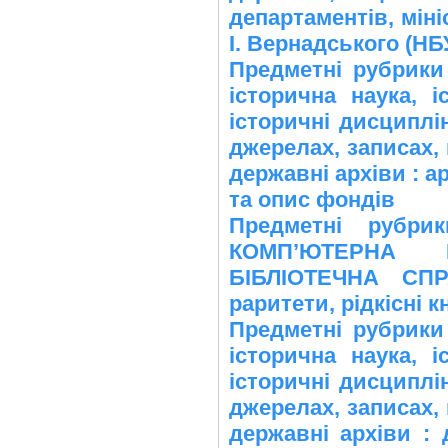
департаментів, міні
І. Вернадського (НБ
Предметні рубрики 
історична наука, і
історичні дисципл
джерелах, записах, 
державні архіви : а
та опис фондів
Предметні рубр
КОМПʼЮТЕРНА Н
БІБЛІОТЕЧНА СПР
раритети, рідкісні 
Предметні рубрики 
історична наука, і
історичні дисципл
джерелах, записах, 
державні архіви : 