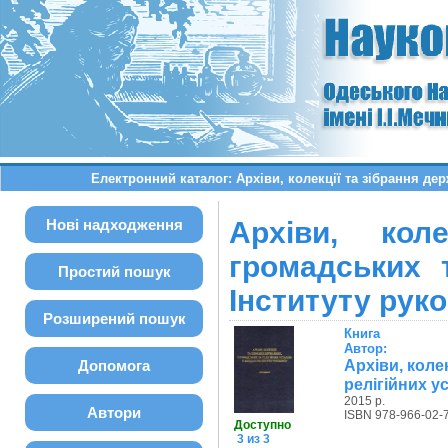
Електронний каталог: Архіви, колекції та зібрання дер
Нові надходження
Архіви, кол
громадських 
Простий пошук
Інституту руко.
Розширений пошук
Книга
Автор:
Архіви, коле
Допомога
релігійних ус
2015 р.
Автори
ISBN 978-966-02-
Доступно
3 из 3