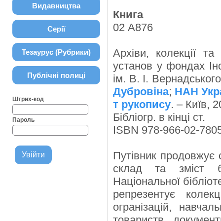
Видавництва
Книга
02 А876
Серії
Архіви, колекції та
Тезаурус (Рубрики)
установ у фондах Інс
Публічні полиці
ім. В. І. Вернадського
Дубровіна
;
НАН Укра
Штрих-код
т рукопису
. – Київ, 2
Бібліогр. в кінці ст.
Пароль
ISBN 978-966-02-7805
Путівник продовжує 
склад та зміст ба
Національної бібліот
репрезентує колекц
огранізацій, навчал
товариств, докумен