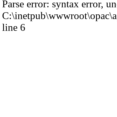
Parse error: syntax error,
C:\inetpub\wwwroot\opac\ap
line 6