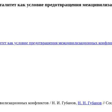
нталитет как условие предотвращения межцивили
литет как условие предотвращения межцивилизационных конфли
вилизационных конфликтов / Н. И. Губанов,
Н. Н. Губанов
// Со