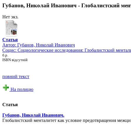
Губанов, Николай Иванович - Глобалистский ме
Нет экз.
Статья
Автор:
Губанов, Николай Иванович
Социс: Социологические исследования: Глобалистский мента
б.р.
ISBN відсутній
повний текст
На полицю
Статья
Губанов, Николай Иванович.
Глобалистский менталитет как условие предотвращения межци