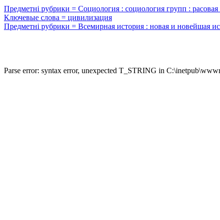
Предметні рубрики = Социология : социология групп : расовая 
Ключевые слова = цивилизация
Предметні рубрики = Всемирная история : новая и новейшая ис
Parse error: syntax error, unexpected T_STRING in C:\inetpub\wwwro