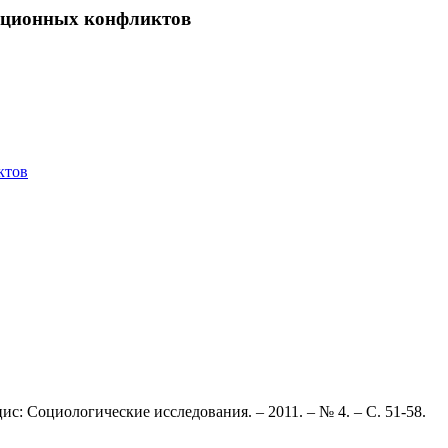
зационных конфликтов
ктов
цис: Социологические исследования. – 2011. – № 4. – С. 51-58.