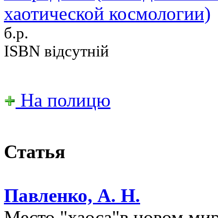
хаотической космологии)
б.р.
ISBN відсутній
На полицю
Статья
Павленко, А. Н.
Место "хаоса"в новом мир