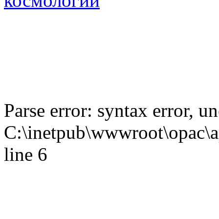
космологии
Parse error: syntax error,
C:\inetpub\wwwroot\opac\ap
line 6