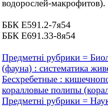
водорослей-макрофитов).
ББК Е591.2-7я54
ББК Е691.33-8я54
Предметні рубрики = Биол
(фауна) : систематика живо
Бесхребетные : кишечнопол
коралловые полипы (кора
Предметні рубрики = Наук