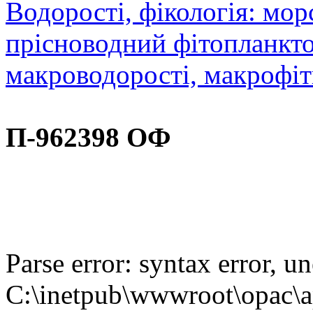
Водорості, фікологія: мор
прісноводний фітопланкто
макроводорості, макрофі
П-962398 ОФ
Parse error: syntax error,
C:\inetpub\wwwroot\opac\ap