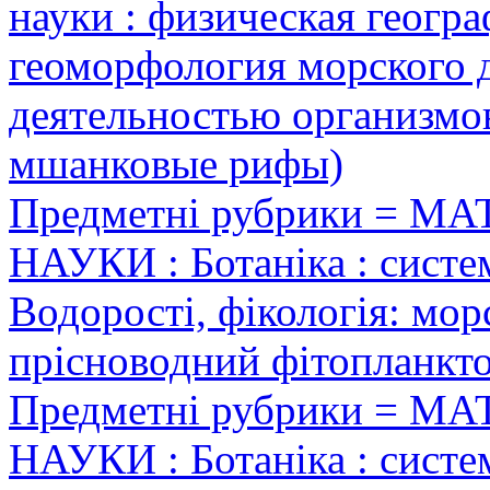
науки : физическая геогра
геоморфология морского д
деятельностью организмов
мшанковые рифы)
Предметні рубрики = 
НАУКИ : Ботаніка : систем
Водорості, фікологія: мор
прісноводний фітопланкт
Предметні рубрики = 
НАУКИ : Ботаніка : систем