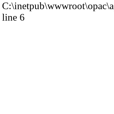
C:\inetpub\wwwroot\opac\ap
line 6