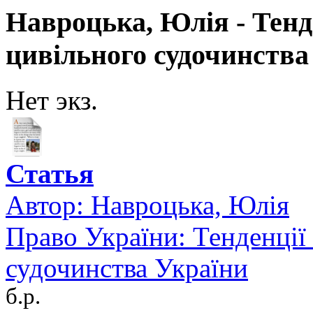
Навроцька, Юлія - Тенде
цивільного судочинства
Нет экз.
Статья
Автор:
Навроцька, Юлія
Право України: Тенденції 
судочинства України
б.р.