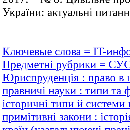
України: актуальні питанн
Ключевые слова = IT-инф
Предметні рубрики = СУ
Юриспруденція : право в 
правничі науки : типи та ф
історичні типи й системи 
примітивні закони : історі
країн (узагальнюючі праці)