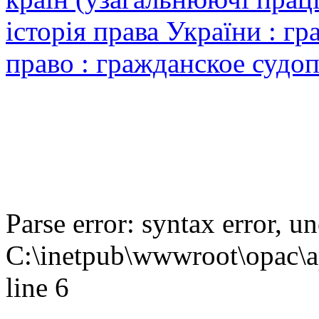
історія права України : г
право : гражданское судо
Parse error: syntax error,
C:\inetpub\wwwroot\opac\ap
line 6