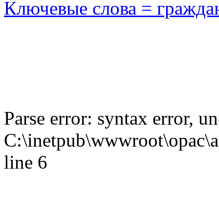
Ключевые слова = гражда
Parse error: syntax error,
C:\inetpub\wwwroot\opac\ap
line 6