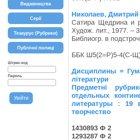
Видавництва
Николаев, Дмитрий
Серії
Сатира Щедрина и ре
Худож. лит., 1977. – 35
Тезаурус (Рубрики)
Библиогр. в подстроч
Публічні полиці
ББК Ш5(2=Р)5-4(С-Щ)
Штрих-код
Дисциплины = Гуман
Пароль
літератури
Предметні рубри
отдельных контин
литературы : 19 
творчество
1430893 Ф 2
1293287 Ф 2