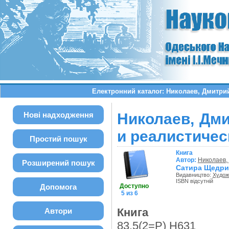
Електронний каталог: Николаев, Дмитри
Нові надходження
Николаев, Дм
и реалистичес
Простий пошук
Книга
Автор:
Николаев,
Розширений пошук
Сатира Щедрин
Видавництво:
Худож.
ISBN відсутній
Допомога
Доступно
5 из 6
Книга
Автори
83.5(2=Р) Н631