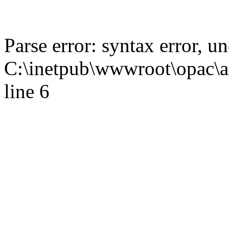
Parse error: syntax error,
C:\inetpub\wwwroot\opac\ap
line 6