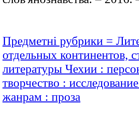
Предметні рубрики = Лите
отдельных континентов, с
литературы Чехии : персон
творчество : исследовани
жанрам : проза