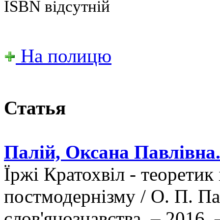
ISBN відсутній
На полицю
Статья
Палій, Оксана Павлівна
Їржі Кратохвіл - теоретик
постмодернізму / О. П. Па
слов'янознавства. – 2016. 