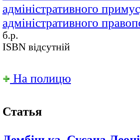
адміністративного примус
адміністративного право
б.р.
ISBN відсутній
На полицю
Статья
Дембіцька, Сусана Леоні