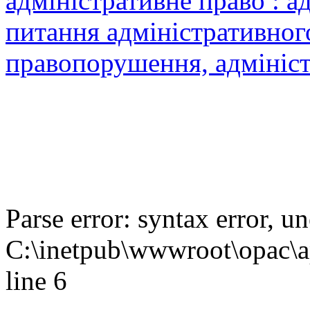
адміністративне право : а
питання адміністративного
правопорушення, адмініст
Parse error: syntax error,
C:\inetpub\wwwroot\opac\ap
line 6