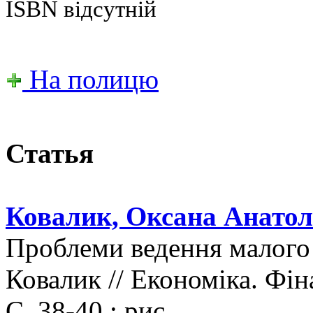
ISBN відсутній
На полицю
Статья
Ковалик, Оксана Анатолі
Проблеми ведення малого б
Ковалик // Економіка. Фін
С. 38-40 : рис.