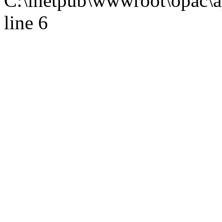
C:\inetpub\wwwroot\opac\ap
line 6