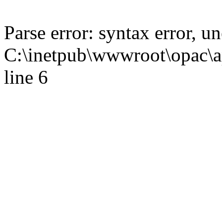
Parse error: syntax error,
C:\inetpub\wwwroot\opac\ap
line 6