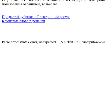
пользования ограничен, только ч/з.
Предметні рубрики = Електронний ресурс
Ключевые слова = рецензії
Parse error: syntax error, unexpected T_STRING in C:\inetpub\wwwro