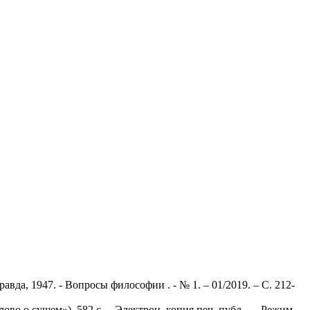
Правда, 1947. - Вопросы философии . - № 1. – 01/2019. – С. 212-
во о сущем»). 582 с. – Электрон. копия печ. публ. . – Режим