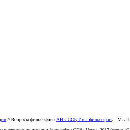
цин
// Вопросы философии /
АН СССР, Ин-т философии
. – М. : 
 к лекциям по истории философии.СПб.: Наука, 2017 (серия «Сло