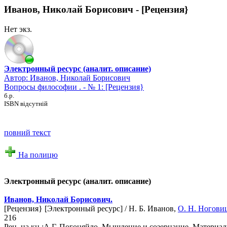
Иванов, Николай Борисович - [Рецензия}
Нет экз.
Электронный ресурс (аналит. описание)
Автор:
Иванов, Николай Борисович
Вопросы философии . - № 1: [Рецензия}
б.р.
ISBN відсутній
повний текст
На полицю
Электронный ресурс (аналит. описание)
Иванов, Николай Борисович.
[Рецензия} [Электронный ресурс] / Н. Б. Иванов,
О. Н. Ногови
216
Рец. на кн.:А.Г. Погоняйло. Мышление и созерцание. Материалы