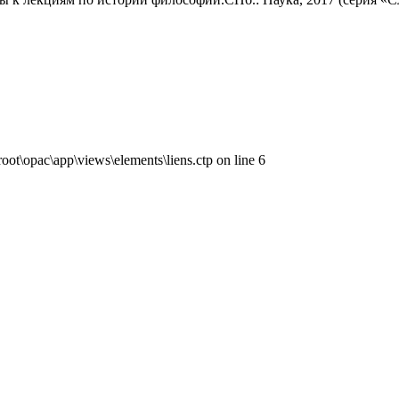
ot\opac\app\views\elements\liens.ctp on line 6