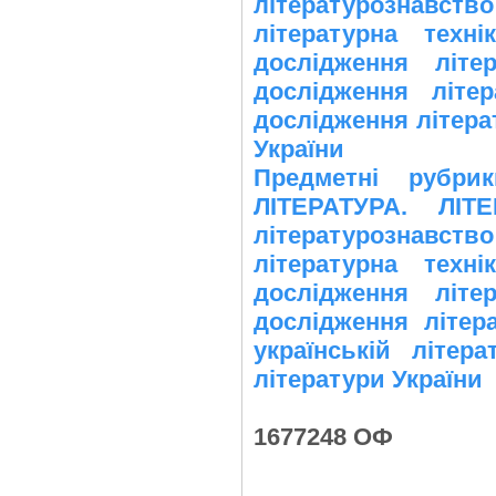
літературознавств
літературна техні
дослідження літе
дослідження літе
дослідження літерат
України
Предметні рубр
ЛІТЕРАТУРА. ЛІТ
літературознавств
літературна техні
дослідження літе
дослідження літер
українській літер
літератури України
1677248 ОФ