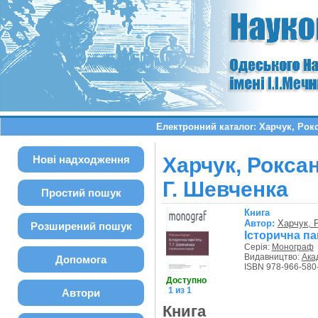
Електронний каталог: Харчук, Рокс
Нові надходження
Харчук, Роксан
Г. Шевченка
Простий пошук
Книга
Автор:
Харчук, 
Розширений пошук
Історична па
Серія:
Монограф
Видавництво:
Ака
Допомога
ISBN 978-966-580
Доступно
1 из 1
Автори
Книга