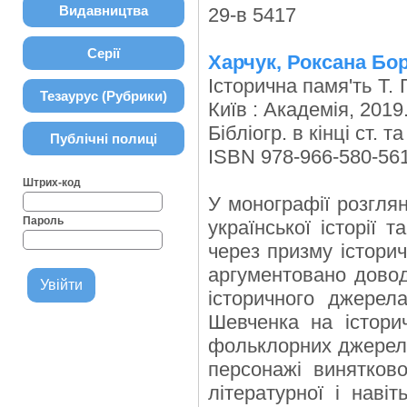
Видавництва
29-в 5417
Серії
Харчук, Роксана Бор
Історична памя'ть Т. 
Тезаурус (Рубрики)
Київ : Академія, 2019
Бібліогр. в кінці ст. т
Публічні полиці
ISBN 978-966-580-561
Штрих-код
У монографії розглян
Пароль
української історії 
через призму історич
аргументовано довод
історичного джерела
Шевченка на історич
фольклорних джерел, 
персонажі винятково
літературної і наві