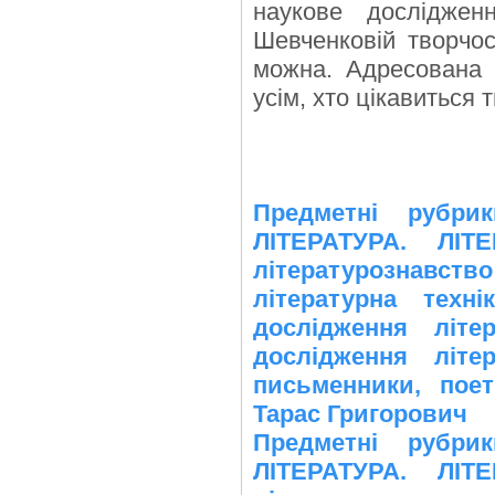
наукове досліджен
Шевченковій творчос
можна. Адресована 
усім, хто цікавиться 
Предметні рубр
ЛІТЕРАТУРА. ЛІТ
літературознавств
літературна техні
дослідження літе
дослідження літер
письменники, поет
Тарас Григорович
Предметні рубр
ЛІТЕРАТУРА. ЛІТ