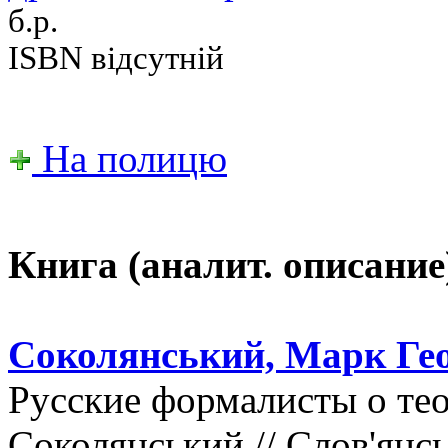
б.р.
ISBN відсутній
На полицю
Книга (аналит. описание
Соколянський, Марк Гео
Русские формалисты о тео
Соколянський // Слов'янсь