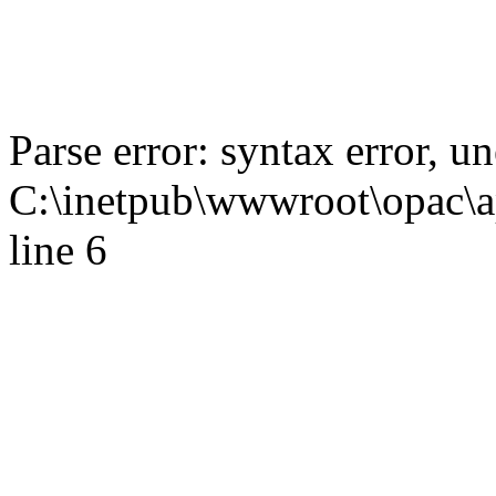
Parse error: syntax error,
C:\inetpub\wwwroot\opac\ap
line 6