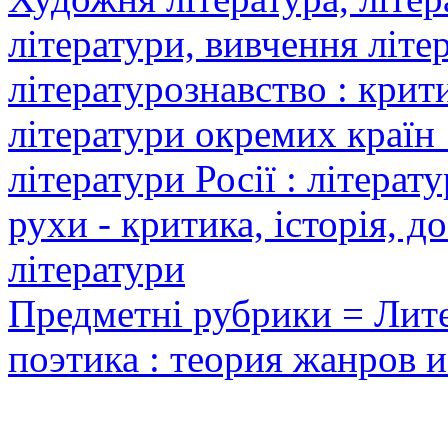
літератури, вивчення літер
літературознавство : крит
літератури окремих країн 
літератури Росії : літерат
рухи - критика, історія, д
літератури
Предметні рубрики = Лите
поэтика : теория жанров и