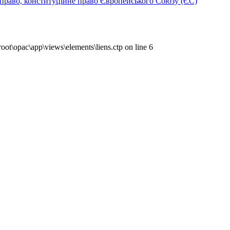
 право, конституційне право Європейського Союзу (ЄС)
ot\opac\app\views\elements\liens.ctp on line 6