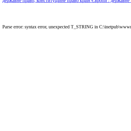
державне право, конституційне право країн Європи : державне
Parse error: syntax error, unexpected T_STRING in C:\inetpub\wwwro