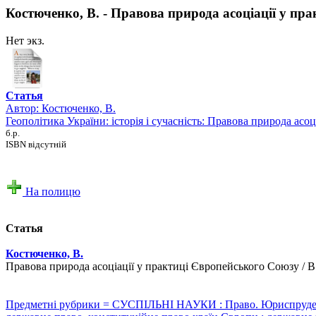
Костюченко, В. - Правова природа асоціації у пр
Нет экз.
Статья
Автор:
Костюченко, В.
Геополітика України: історія і сучасність: Правова природа асо
б.р.
ISBN відсутній
На полицю
Статья
Костюченко, В.
Правова природа асоціації у практиці Європейського Союзу / В. Ко
Предметні рубрики = СУСПІЛЬНІ НАУКИ : Право. Юриспруденція 