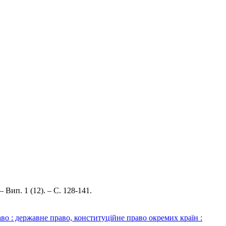
 Вип. 1 (12). – С. 128-141.
 : державне право, конституційне право окремих країн :