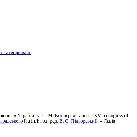
них захворювань
біологів України iм. С. М. Виноградського = ХVth congress of
оградського
[та ін.]; гол. ред.
В. С. Підгорський
. – Львів :