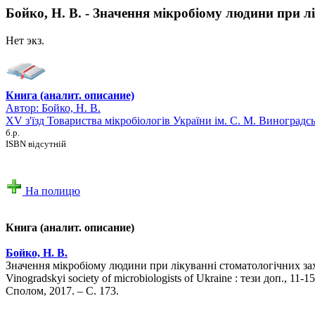
Бойко, Н. В. - Значення мікробіому людини при 
Нет экз.
Книга (аналит. описание)
Автор:
Бойко, Н. В.
XV з'їзд Товариства мікробіологів України iм. С. М. Виноград
б.р.
ISBN відсутній
На полицю
Книга (аналит. описание)
Бойко, Н. В.
Значення мікробіому людини при лікуванні стоматологічних за
Vinogradskyi society of microbiologists of Ukraine : тези доп., 11-1
Сполом, 2017. – С. 173.