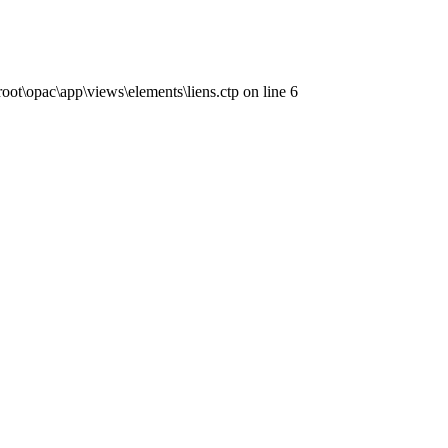
ot\opac\app\views\elements\liens.ctp on line 6