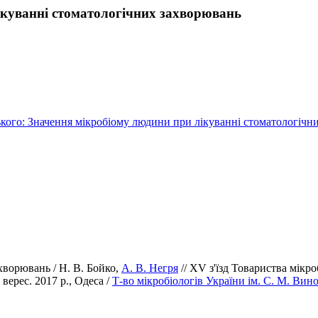
лікуванні стоматологічних захворювань
ського: Значення мікробіому людини при лікуванні стоматологіч
хворювань / Н. В. Бойко,
А. В. Негря
// XV з'їзд Товариства мікро
5 верес. 2017 р., Одеса /
Т-во мікробіологів України ім. С. М. Вин