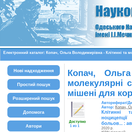
Електронний каталог: Копач, Ольга Володимирівна - Клітинні та м
Нові надходження
Копач, Ольг
молекулярні с
Простий пошук
мішені для кор
Розширений пошук
Автореферат/Д
Автор:
Копач, О
Клітинні 
Допомога
ноцицепції
Доступно
больов... : ав
Автори
1 из 1
2020 р.