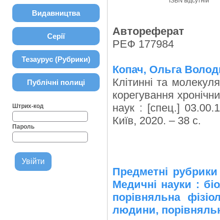
ISBN відсутній
Видавництва
Автореферат
Серії
РЕФ 177984
Тезаурус (Рубрики)
Копач, Ольга Волод
Клітинні та молекуля
Публічні полиці
корегування хронічни
наук : [спец.] 03.00
Штрих-код
Київ, 2020. – 38 с.
Пароль
Предметні рубрик
Медичні науки : біо
порівняльна фізіол
людини, порівняльн