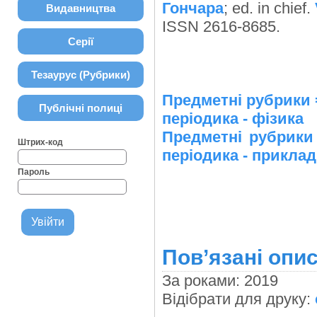
Гончара
; ed. in chief.
Видавництва
ISSN 2616-8685.
Серії
Тезаурус (Рубрики)
Предметні рубрики
Публічні полиці
періодика - фізика
Предметні рубрик
Штрих-код
періодика - прикладн
Пароль
Пов’язані опис
За роками: 2019
Відібрати для друку: