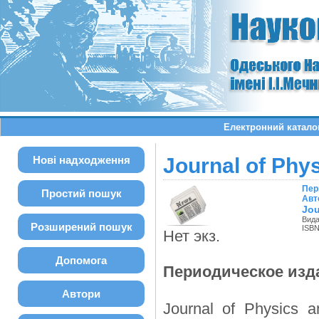
Електронний каталог:
Нові надходження
Journal of Phys
Пер
Простий пошук
Авт
Jou
Вида
Розширений пошук
ISBN
Нет экз.
Допомога
Периодическое изд
Автори
Journal of Physics a