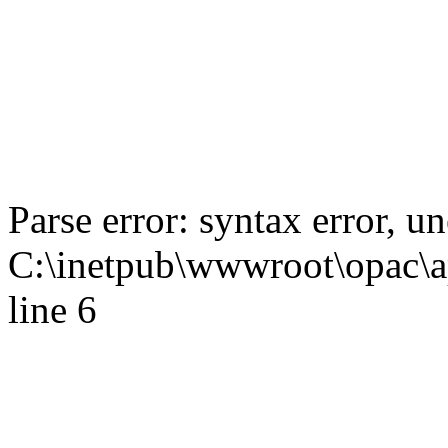
Parse error: syntax error,
C:\inetpub\wwwroot\opac\ap
line 6