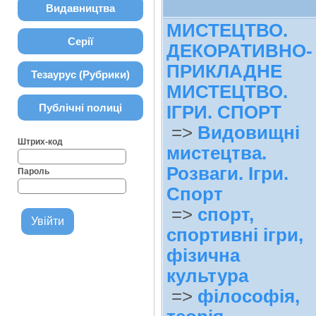
Видавництва
МИСТЕЦТВО.
Серії
ДЕКОРАТИВНО-
ПРИКЛАДНЕ
Тезаурус (Рубрики)
МИСТЕЦТВО.
Публічні полиці
ІГРИ. СПОРТ
=>
Видовищні
Штрих-код
мистецтва.
Розваги. Ігри.
Пароль
Спорт
=>
спорт,
спортивні ігри,
фізична
культура
=>
філософія,