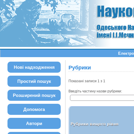
Електро
Нові надходження
Рубрики
Простий пошук
Показані записи 1 з 1
Введіть частину назви рубрики:
Розширений пошук
Допомога
Автори
Рубрики вищого рівня