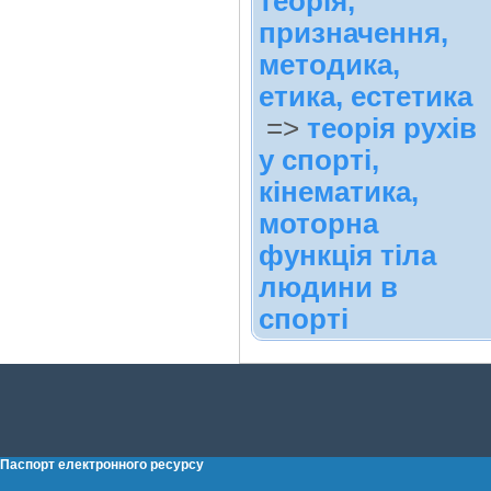
теорія,
призначення,
методика,
етика, естетика
=>
теорія рухів
у спорті,
кінематика,
моторна
функція тіла
людини в
спорті
Паспорт електронного ресурсу