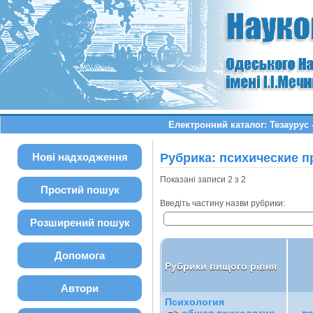
Електронний каталог: Тезаурус
Нові надходження
Рубрика: психические п
Показані записи 2 з 2
Простий пошук
Введіть частину назви рубрики:
Розширений пошук
Допомога
Рубрики вищого рівня
Автори
Психология