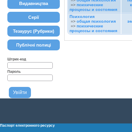
=>
общая психология
п
Видавництва
=>
психические
процессы и состояния
Психология
Серії
=>
общая психология
э
=>
психические
процессы и состояния
Тезаурус (Рубрики)
Публічні полиці
Штрих-код
Пароль
Паспорт електронного ресурсу