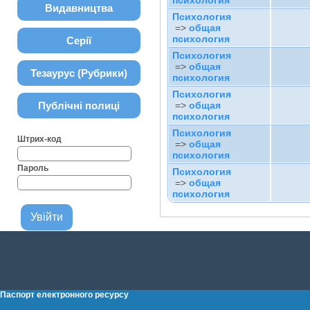
психология
Видавництва
Психология
=>
общая
психология
Серії
Психология
=>
общая
Тезаурус (Рубрики)
психология
Психология
Публічні полиці
=>
общая
психология
Психология
Штрих-код
=>
общая
психология
Пароль
Психология
=>
общая
психология
Паспорт електронного ресурсу