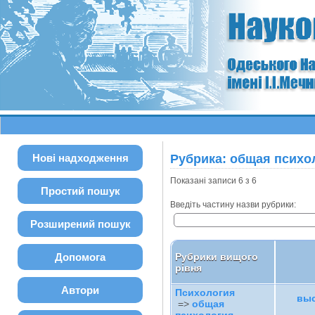
Нові надходження
Рубрика: общая психо
Показані записи 6 з 6
Простий пошук
Введіть частину назви рубрики:
Розширений пошук
Допомога
Рубрики вищого
рівня
Автори
Психология
выс
=>
общая