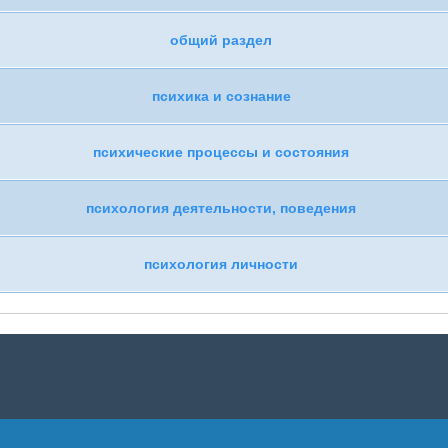
общий раздел
психика и сознание
психические процессы и состояния
психология деятельности, поведения
психология личности