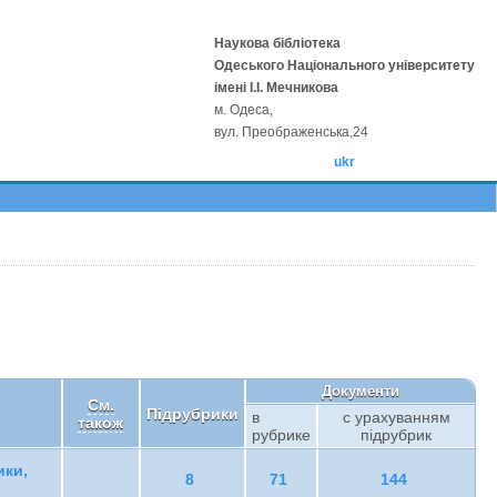
Наукова бібліотека
Одеського Національного університету
імені І.І. Мечникова
м. Одеса,
вул. Преображенська,24
ukr
Документи
См.
Підрубрики
в
с урахуванням
також
рубрике
підрубрик
ики,
8
71
144