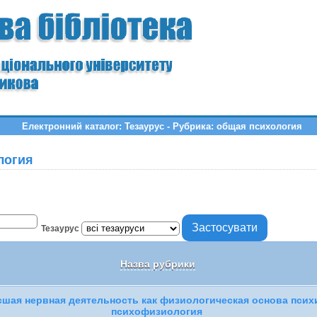
Електронний каталог: Тезаурус - Рубрика: общая психология
логия
Тезаурус
Назва рубрики
шая нервная деятельность как физиологическая основа псих
психофизиология