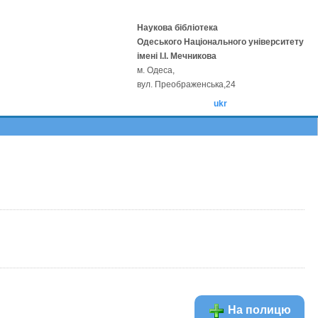
Наукова бібліотека
Одеського Національного університету
імені І.І. Мечникова
м. Одеса,
вул. Преображенська,24
ukr
На полицю