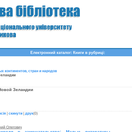
Електронний каталог: Книги в рубриці:
х континентов, стран и народов
 Зеландии
 Новой Зеландии
рсія
|
скинути
|
друк
(
0
)
ний Олегович
иводя в замешательство: Малые литературы