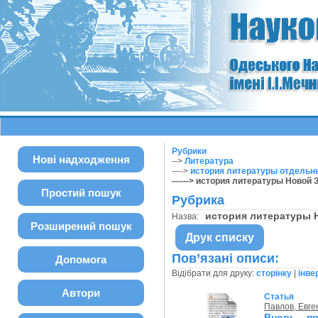
Рубрики
Нові надходження
-->
Литература
---->
история литературы отдельны
------> история литературы Новой
Простий пошук
Рубрика
история литературы
Назва:
Розширений пошук
Друк списку
Пов’язані описи:
Допомога
Відібрати для друку:
сторінку
|
інве
Автори
Статья
Павлов, Евге
Bновь пр