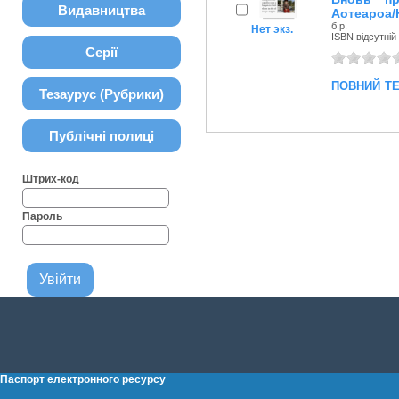
Видавництва
Аотеароа/
б.р.
Нет экз.
ISBN відсутній
Серії
повний т
Тезаурус (Рубрики)
Публічні полиці
Штрих-код
Пароль
Паспорт електронного ресурсу