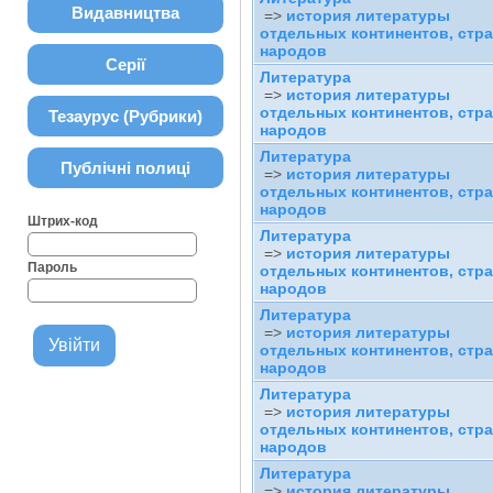
Видавництва
=>
история литературы
отдельных континентов, стра
народов
Серії
Литература
=>
история литературы
отдельных континентов, стра
Тезаурус (Рубрики)
народов
Литература
Публічні полиці
=>
история литературы
отдельных континентов, стра
народов
Штрих-код
Литература
=>
история литературы
Пароль
отдельных континентов, стра
народов
Литература
=>
история литературы
отдельных континентов, стра
народов
Литература
=>
история литературы
отдельных континентов, стра
народов
Литература
=>
история литературы