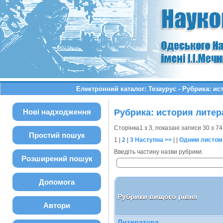
Електронний каталог: Тезаурус - Рубрика: и
Нові надходження
Рубрика: история литер
Сторінка1 з 3, показані записи 30 з 74
Простий пошук
1
|
2
|
3
Наступна >>
| |
Одним листом
Введіть частину назви рубрики:
Розширений пошук
Допомога
Рубрики вищого рівня
Автори
Литература