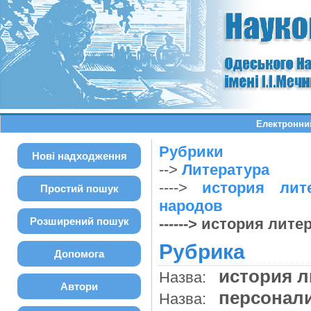
Електронний
Рубрики
Нові надходження
-->
Литература
---->
история лит
Простий пошук
народов
Розширений пошук
------> история лит
Рубрика
Допомога
история 
Назва:
Автори
персона
Назва: