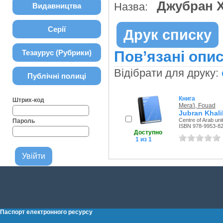
Джубран 
Назва:
Видавництва
Серії
Друк списку
Тезаурус (Рубрики)
Пов’язані опис
Відібрати для друку:
Публічні полиці
Книга
Штрих-код
Mera'i, Fouad
Jubran Khali
Centre of Arab uni
Пароль
ISBN 978-9953-82
Доступно
1 из 1
Паспорт електронного ресурсу