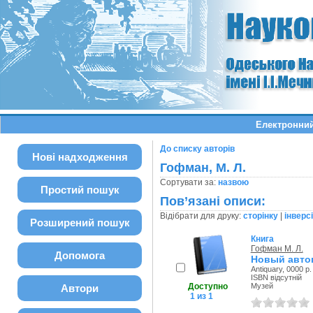
Електронний
До списку авторів
Нові надходження
Гофман, М. Л.
Сортувати за:
назвою
Простий пошук
Пов’язані описи:
Відібрати для друку:
сторінку
|
інверс
Розширений пошук
Книга
Гофман М. Л.
Допомога
Новый авто
Antiquary, 0000 р.
ISBN відсутній
Доступно
Музей
Автори
1 из 1