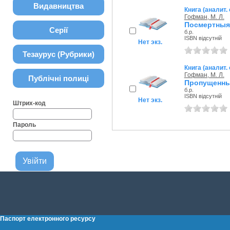
Видавництва
Книга (аналит.
Гофман, М. Л.
Посмертныя 
Серії
б.р.
ISBN відсутній
Нет экз.
Тезаурус (Рубрики)
Книга (аналит.
Гофман, М. Л.
Публічні полиці
Пропущенны
б.р.
ISBN відсутній
Нет экз.
Штрих-код
Пароль
Паспорт електронного ресурсу