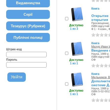
Видавництва
Книга
Серії
Открытие
открытия
Просвещение, 
Доступно
Тезаурус (Рубрики)
ISBN відсутній
1 из 3
Ф 1 - 4 комн., 
Публічні полиці
Книга
Мазур Иван 
Штрих-код
Введение 
Наука, 1989 р.
ISBN відсутній
Пароль
Доступно
ОФ
1 из 1
Книга
Мельников, 
Дополнит
системе Д
Наука, 1988 р.
Доступно
ISBN 5-02-001
1 из 1
ОФ