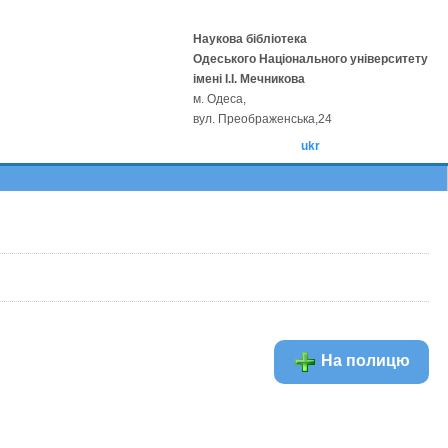
Наукова бібліотека
Одеського Національного університету
імені І.І. Мечникова
м. Одеса,
вул. Преображенська,24
ukr
На полицю