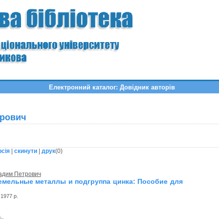
Електронний каталог: Довідник авторів
трович
рсія
|
скинути
|
друк
(
0
)
адим Петрович
мельные металлы и подгруппа цинка: Пособие для
1977 р.