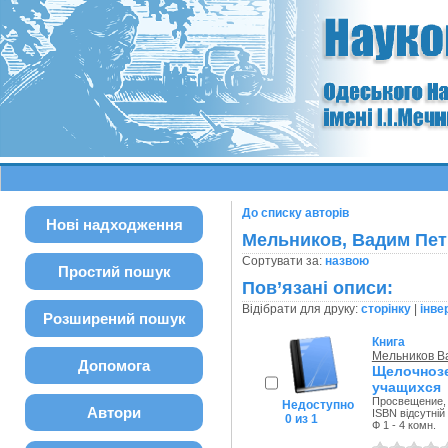
До списку авторів
Нові надходження
Мельников, Вадим Пе
Сортувати за:
назвою
Простий пошук
Пов’язані описи:
Відібрати для друку:
сторінку
|
інве
Розширений пошук
Книга
Мельников В
Допомога
Щелочнозе
учащихся
Просвещение, 
Недоступно
Автори
ISBN відсутній
0 из 1
Ф 1 - 4 комн.