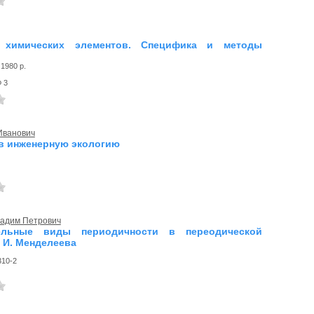
 химических элементов. Специфика и методы
1980 р.
Ф 3
Иванович
в инженерную экологию
Вадим Петрович
ельные виды периодичности в переодической
. И. Менделеева
310-2