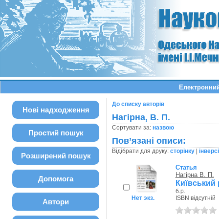
Електронний
До списку авторів
Нові надходження
Нагірна, В. П.
Сортувати за:
назвою
Простий пошук
Пов’язані описи:
Відібрати для друку:
сторінку
|
інверс
Розширений пошук
Статья
Нагірна В. П.
Допомога
Київський 
б.р.
Нет экз.
ISBN відсутній
Автори