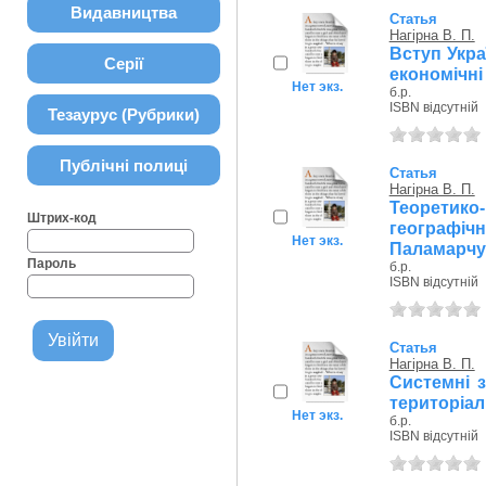
Видавництва
Статья
Нагірна В. П.
Вступ Укра
Серії
економічні 
Нет экз.
б.р.
ISBN відсутній
Тезаурус (Рубрики)
Публічні полиці
Статья
Нагірна В. П.
Теоретик
Штрих-код
географіч
Нет экз.
Паламарчу
Пароль
б.р.
ISBN відсутній
Статья
Нагірна В. П.
Системні з
територіал
Нет экз.
б.р.
ISBN відсутній