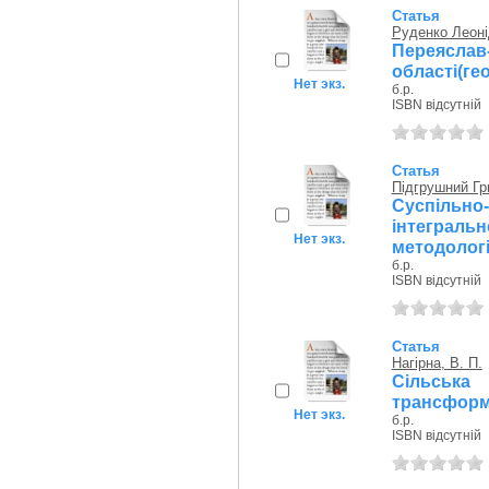
Статья
Руденко Леоні
Переясл
області(ге
Нет экз.
б.р.
ISBN відсутній
Статья
Підгрушний Гр
Суспіль
інтеграл
Нет экз.
методологіч
б.р.
ISBN відсутній
Статья
Нагірна, В. П.
Сільськ
трансформа
Нет экз.
б.р.
ISBN відсутній