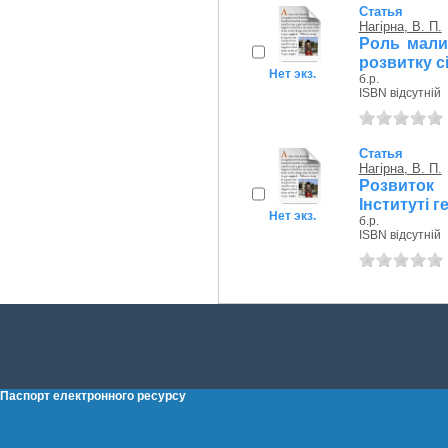
Статья
Нагірна, В. П.
Роль малих
розвитку с
Нет экз.
б.р.
ISBN відсутній
Статья
Нагірна, В. П.
Розвиток
Інституті 
Нет экз.
б.р.
ISBN відсутній
Паспорт електронного ресурсу