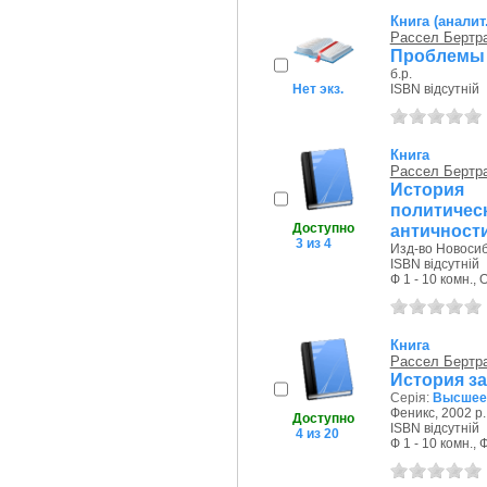
Книга (аналит
Рассел Бертр
Проблемы
б.р.
Нет экз.
ISBN відсутній
Книга
Рассел Бертр
История
политич
Доступно
античности 
3 из 4
Изд-во Новосиби
ISBN відсутній
Ф 1 - 10 комн., 
Книга
Рассел Бертр
История за
Серія:
Высшее 
Феникс, 2002 р.
Доступно
ISBN відсутній
4 из 20
Ф 1 - 10 комн., 