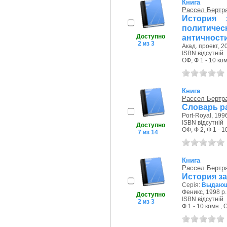
Книга
Рассел Бертр
История
политич
Доступно
античности 
2 из 3
Акад. проект, 2
ISBN відсутній
ОФ, Ф 1 - 10 ком
Книга
Рассел Бертр
Словарь р
Port-Royal, 1996
ISBN відсутній
Доступно
ОФ, Ф 2, Ф 1 - 1
7 из 14
Книга
Рассел Бертр
История з
Серія:
Выдающ
Феникс, 1998 р.
Доступно
ISBN відсутній
2 из 3
Ф 1 - 10 комн., 