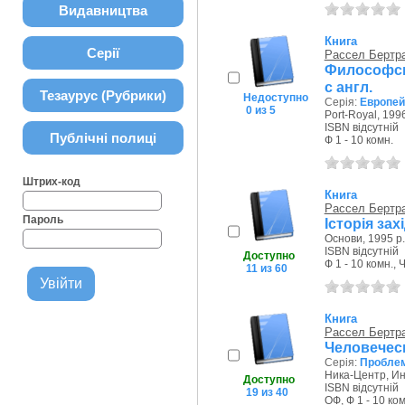
Видавництва
Книга
Серії
Рассел Бертр
Философск
с англ.
Тезаурус (Рубрики)
Недоступно
Серія:
Европей
0 из 5
Port-Royal, 1996
ISBN відсутній
Публічні полиці
Ф 1 - 10 комн.
Штрих-код
Книга
Рассел Бертр
Пароль
Історія зах
Основи, 1995 р.
ISBN відсутній
Доступно
Ф 1 - 10 комн.,
11 из 60
Книга
Рассел Бертр
Человеческ
Серія:
Проблем
Ника-Центр, Ин
Доступно
ISBN відсутній
19 из 40
ОФ, Ф 1 - 10 ком