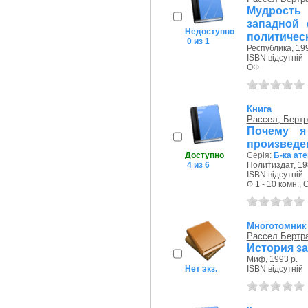
Мудрость
западной
Недоступно
политичес
0 из 1
Республика, 199
ISBN відсутній
ОФ
Книга
Рассел, Бертр
Почему я
произведен
Доступно
Серія:
Б-ка ате
4 из 6
Политиздат, 19
ISBN відсутній
Ф 1 - 10 комн., 
Многотомник
Рассел Бертр
История за
Миф, 1993 р.
Нет экз.
ISBN відсутній