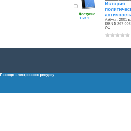
История
политич
Доступно
античности 
1 из 1
Азбука , 2001 р.
ISBN 5-267-003
ОФ
Паспорт електронного ресурсу