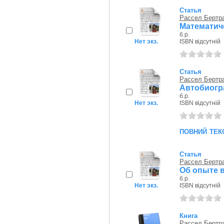
Статья
Рассел Бертр
Математиче
б.р.
Нет экз.
ISBN відсутній
Статья
Рассел Бертр
Автобиогр
б.р.
Нет экз.
ISBN відсутній
повний тек
Статья
Рассел Бертр
Об опыте 
б.р.
Нет экз.
ISBN відсутній
Книга
Рассел Бертр