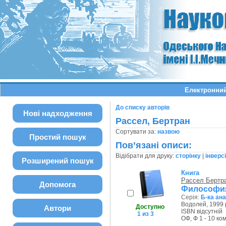
Електронний
До списку авторів
Нові надходження
Рассел, Бертран
Сортувати за:
назвою
Простий пошук
Пов’язані описи:
Відібрати для друку:
сторінку
|
інверс
Розширений пошук
Книга
Рассел Бертр
Допомога
Философия
Серія:
Б-ка ан
Водолей, 1999 
Доступно
Автори
ISBN відсутній
1 из 3
ОФ, Ф 1 - 10 ком