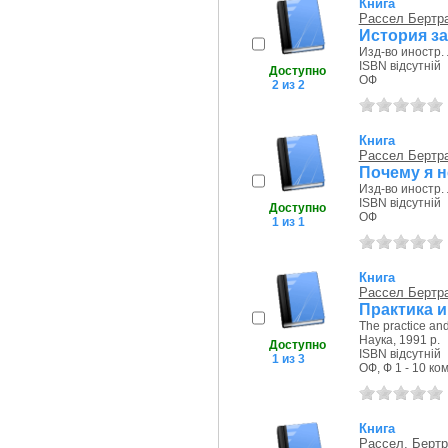
Книга
Рассел Бертр
История за
Изд-во иностр. 
ISBN відсутній
Доступно
ОФ
2 из 2
Книга
Рассел Бертр
Почему я н
Изд-во иностр. 
ISBN відсутній
Доступно
ОФ
1 из 1
Книга
Рассел Бертр
Практика 
The practice and
Наука, 1991 р.
Доступно
ISBN відсутній
1 из 3
ОФ, Ф 1 - 10 ком
Книга
Рассел, Бертр