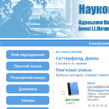
Електронний
До списку авторів
Нові надходження
Сеттерфилд, Диана
Сортувати за:
назвою
Простий пошук
Пов’язані описи:
Відібрати для друку:
сторінку
|
інверс
Розширений пошук
Книга
Сеттерфилд Д
Допомога
Тринадцатая
Азбука - классика
ISBN відсутній
Доступно
Худ.абон.
Автори
1 из 1