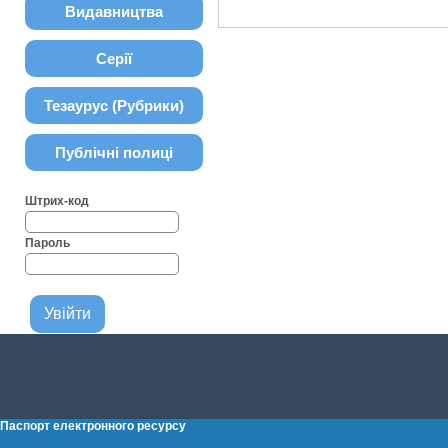
Видавництва
Серії
Тезаурус (Рубрики)
Публічні полиці
Штрих-код
Пароль
Паспорт електронного ресурсу