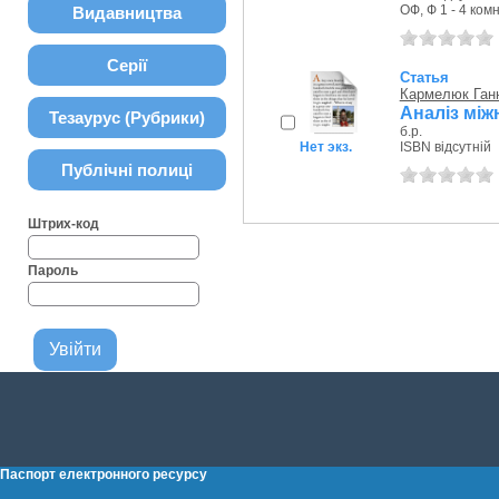
ОФ, Ф 1 - 4 комн
Видавництва
Серії
Статья
Кармелюк Ганн
Аналіз між
Тезаурус (Рубрики)
б.р.
Нет экз.
ISBN відсутній
Публічні полиці
Штрих-код
Пароль
Паспорт електронного ресурсу