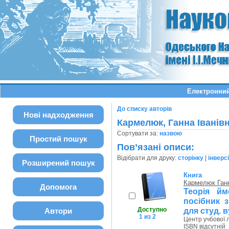
Електронний
До списку авторів
Нові надходження
Кармелюк, Ганна Іванів
Сортувати за:
назвою
Простий пошук
Пов’язані описи:
Відібрати для друку:
сторінку
|
інверс
Розширений пошук
Книга
Кармелюк Ганн
Допомога
Теорія йм
посібник 
Доступно
для студ. в
Автори
1 из 2
Центр учбової л
ISBN відсутній