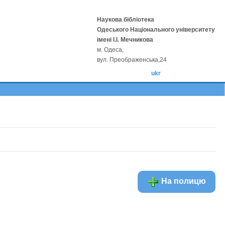
Наукова бібліотека
Одеського Національного університету
імені І.І. Мечникова
м. Одеса,
вул. Преображенська,24
ukr
На полицю