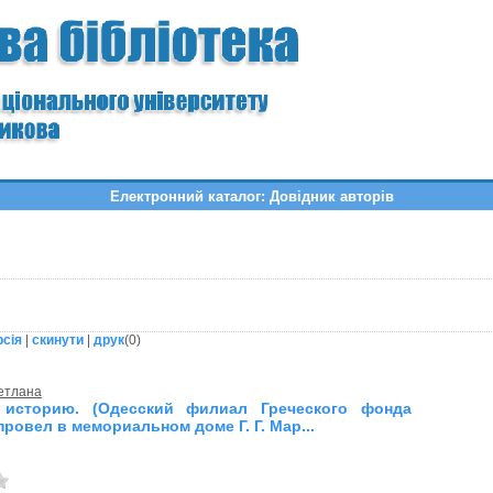
Електронний каталог: Довідник авторів
рсія
|
скинути
|
друк
(
0
)
етлана
 историю. (Одесский филиал Греческого фонда
ровел в мемориальном доме Г. Г. Мар...