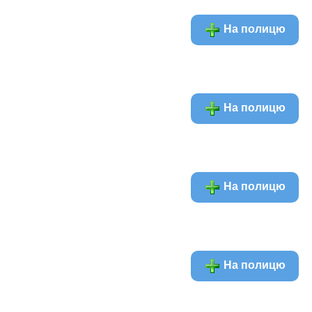
На полицю
На полицю
На полицю
На полицю