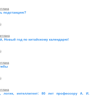
етлана
ть подстанцию?
етлана
й, Новый год по китайскому календарю!
етлана
ужбы
етлана
, логик, интеллигент: 80 лет профессору А. И.