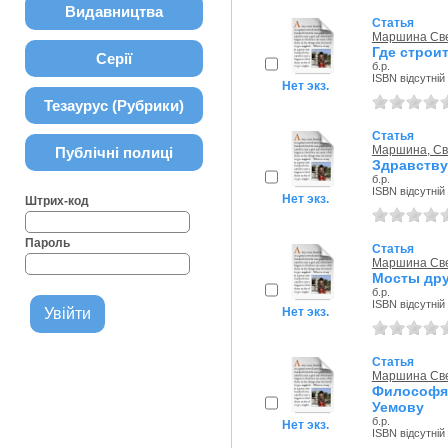
Видавництва
Статья
Маршина Св
Где строи
Серії
б.р.
ISBN відсутній
Нет экз.
Тезаурус (Рубрики)
Статья
Маршина, Св
Публічні полиці
Здравству
б.р.
ISBN відсутній
Нет экз.
Штрих-код
Пароль
Статья
Маршина Св
Мосты др
б.р.
ISBN відсутній
Нет экз.
Статья
Маршина Св
Философя
Уемову
б.р.
Нет экз.
ISBN відсутній