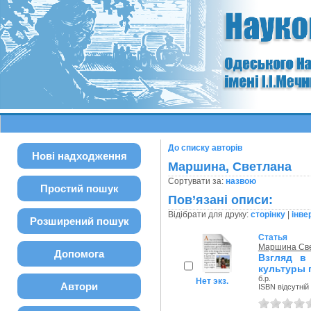
До списку авторів
Нові надходження
Маршина, Светлана
Сортувати за:
назвою
Простий пошук
Пов’язані описи:
Відібрати для друку:
сторінку
|
інве
Розширений пошук
Статья
Маршина Св
Допомога
Взгляд в
культуры п
б.р.
Нет экз.
Автори
ISBN відсутній