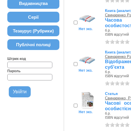
Видавництва
Книга (аналит
Свинаренко Р
Серії
Часова с
особистост
Нет экз.
Тезаурус (Рубрики)
б.р.
ISBN відсутній
Публічні полиці
Книга (аналит
Свинаренко Р
Штрих-код
Відображе
суб'єкта
Нет экз.
Пароль
б.р.
ISBN відсутній
Статья
Свинаренко, Р
Часові ос
особистісн
Нет экз.
б.р.
ISBN відсутній