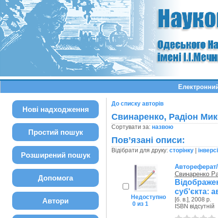
Електронний
До списку авторів
Нові надходження
Свинаренко, Радіон Ми
Сортувати за:
назвою
Простий пошук
Пов’язані описи:
Відібрати для друку:
сторінку
|
інверс
Розширений пошук
Автореферат
Свинаренко Р
Допомога
Відображе
суб'єкта: а
Недоступно
[б. в.], 2008 р.
Автори
0 из 1
ISBN відсутній