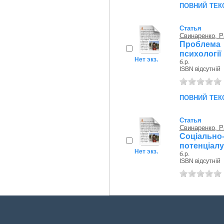
повний тек
Статья
Свинаренко, Р
Проблема 
психології
Нет экз.
б.р.
ISBN відсутній
повний тек
Статья
Свинаренко, Р
Соціально
потенціалу
Нет экз.
б.р.
ISBN відсутній