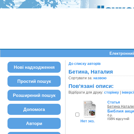
Електронний
До списку авторів
Нові надходження
Бетина, Наталия
Сортувати за:
назвою
Простий пошук
Пов’язані описи:
Відібрати для друку:
сторінку
|
інверс
Розширений пошук
Статья
Бетина Натали
Допомога
Библия акц
б.р.
ISBN відсутній
Нет экз.
Автори