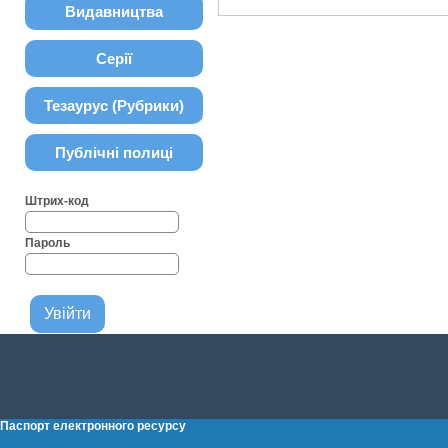
Видавництва
Серії
Тезаурус (Рубрики)
Публічні полиці
Штрих-код
Пароль
Паспорт електронного ресурсу