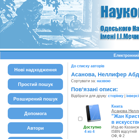
Електронний
До списку авторів
Нові надходження
Асанова, Неллифер Аб
Сортувати за:
назвою
Простий пошук
Пов’язані описи:
Відібрати для друку:
сторінку
|
інверс
Розширений пошук
Книга
Асанова Нелл
Допомога
"Жан Крис
в искусств
Доступно
Изд-во Казанско
Автори
4 из 4
ISBN відсутній
ОФ, Ф 2