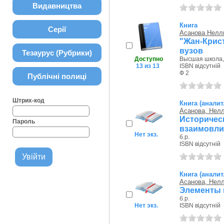
Видавництва
Книга
Серії
Асанова Нелл
"Жан-Крис
вузов
Тезаурус (Рубрики)
Доступно
Высшая школа, 
13 из 13
ISBN відсутній
Ф 2
Публічні полиці
Штрих-код
Книга (аналит
Асанова, Нел
Историче
Пароль
взаимовли
Нет экз.
б.р.
ISBN відсутній
Книга (аналит
Асанова, Нел
Элементы 
б.р.
Нет экз.
ISBN відсутній