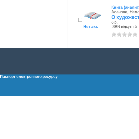
Книга (аналит
Асанова, Нел
О художес
б.р.
Нет экз.
ISBN відсутній
Паспорт електронного ресурсу