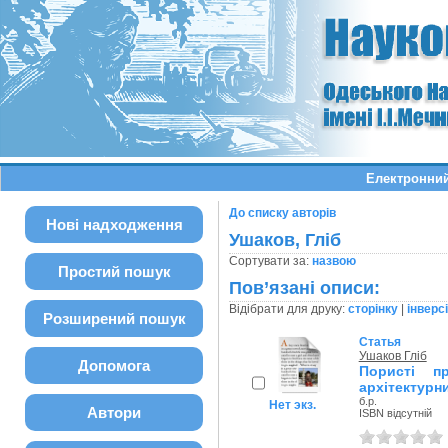
Електронний
До списку авторів
Нові надходження
Ушаков, Гліб
Сортувати за:
назвою
Простий пошук
Пов’язані описи:
Відібрати для друку:
сторінку
|
інверс
Розширений пошук
Статья
Ушаков Гліб
Допомога
Пористі пр
архітектурни
б.р.
Нет экз.
Автори
ISBN відсутній