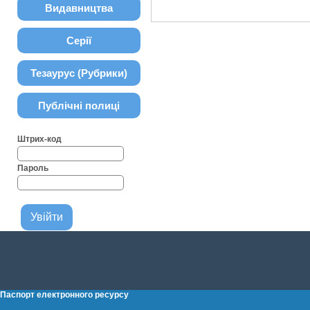
Видавництва
Серії
Тезаурус (Рубрики)
Публічні полиці
Штрих-код
Пароль
Паспорт електронного ресурсу