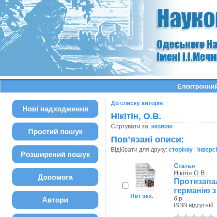
Електронний
До списку авторів
Нові надходження
Нікітін, О.В.
Сортувати за:
назвою
Простий пошук
Пов’язані описи:
Відібрати для друку:
сторінку
|
інверс
Розширений пошук
Статья
Нікітін О.В.
Допомога
Протизапа
германію з
Нет экз.
б.р.
Автори
ISBN відсутній