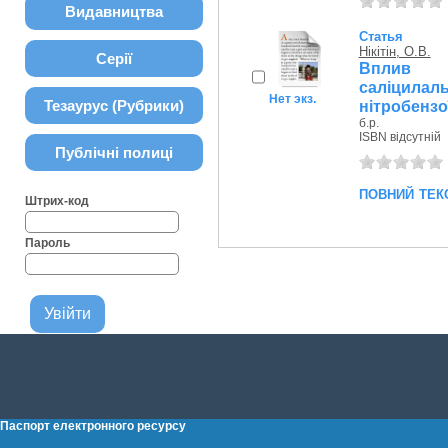
Видавництва
Статья
Нікітін, О.В.
Серії
Вплив 
саліцил
Нет экз.
Тезаурус (Рубрики)
нітробензої
б.р.
ISBN відсутній
Публічні полиці
повний тек
Штрих-код
Пароль
Паспорт електронного ресурсу