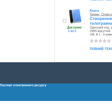
Книга
Тюрин, Олекс
Створення
голограмн
Доступно
Одеський нац. у
1 из 2
ISBN відсутній
ОФ, Ф 1 - 4 комн
повний тек
Паспорт електронного ресурсу