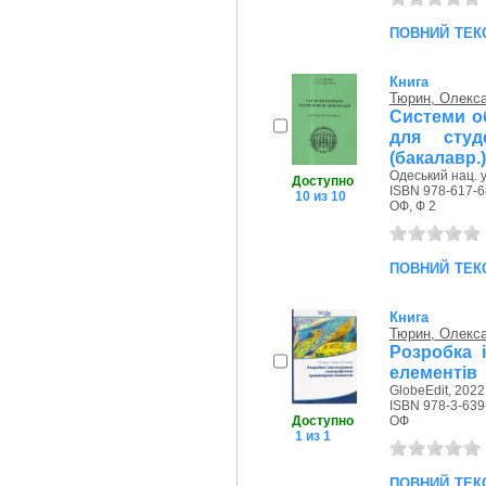
повний тек
Книга
Тюрин, Олекс
Системи об
для студ
(бакалавр.)
Одеський нац. у
Доступно
ISBN 978-617-6
10 из 10
ОФ, Ф 2
повний тек
Книга
Тюрин, Олекс
Розробка 
елементів
GlobeEdit, 2022
ISBN 978-3-639
ОФ
Доступно
1 из 1
повний тек