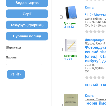
Видавництва
Книга
Серії
Ч. 2: Мате
Одеський нац. у
ISBN 978-617-6
Доступно
Тезаурус (Рубрики)
ОФ, Ф 1 - 10 ком
2 из 32
Публічні полиці
Диссертация
Жуков, Сергій
Фотоінду
Штрих-код
сенсибіліза
Доступно
[спец.] 01
Пароль
1 из 1
вибуху", дис
2018 р.
ISBN відсутній
ОФ
повний тек
Книга
Тюрин, Олекс
Теорія ймо