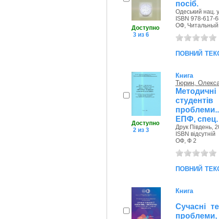
посіб.
Одеський нац. у
ISBN 978-617-6
ОФ, Читальный 
Доступно
3 из 6
повний тек
Книга
Тюрин, Олекс
Методичн
студенті
проблеми..
ЕПФ, спец.
Доступно
Друк Південь, 2
2 из 3
ISBN відсутній
ОФ, Ф 2
повний тек
Книга
Сучасні те
проблеми, 