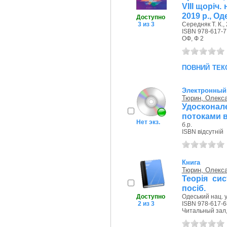
VIII щоріч.
2019 р., Од
Доступно
Середняк Т. К., 
3 из 3
ISBN 978-617-7
ОФ, Ф 2
повний тек
Электронный 
Тюрин, Олекс
Удосконал
потоками в
Нет экз.
б.р.
ISBN відсутній
Книга
Тюрин, Олекс
Теорія сис
посіб.
Доступно
Одеський нац. у
2 из 3
ISBN 978-617-6
Читальный зал,