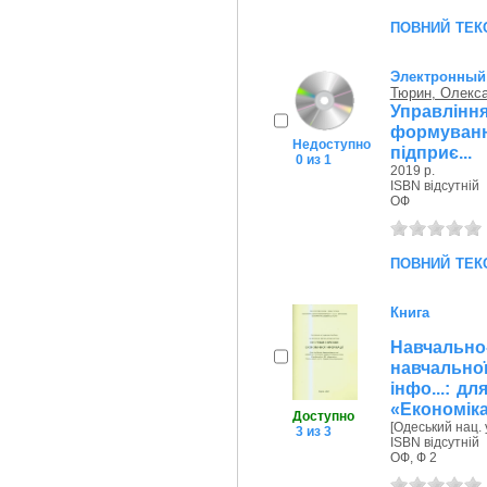
повний тек
Электронный
Тюрин, Олекс
Управлін
формуван
Недоступно
підприє...
0 из 1
2019 р.
ISBN відсутній
ОФ
повний тек
Книга
Навчальн
навчально
інфо...: дл
«Економіка
Доступно
[Одеський нац. у
3 из 3
ISBN відсутній
ОФ, Ф 2