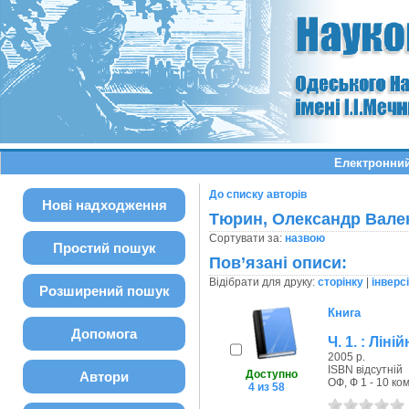
Електронний
До списку авторів
Нові надходження
Тюрин, Олександр Вале
Сортувати за:
назвою
Простий пошук
Пов’язані описи:
Відібрати для друку:
сторінку
|
інверс
Розширений пошук
Книга
Допомога
Ч. 1. : Лін
2005 р.
ISBN відсутній
Доступно
Автори
ОФ, Ф 1 - 10 ком
4 из 58