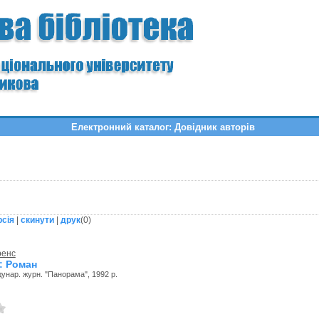
Електронний каталог: Довідник авторів
рсія
|
скинути
|
друк
(
0
)
ренс
: Роман
унар. журн. "Панорама", 1992 р.