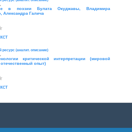
 ресурс (аналит. описание)
.
кое в поэзии Булата Окуджавы, Владимира
, Александра Галича
екст
 ресурс (аналит. описание)
.
нологии критической интерпретации (мировой
и отечественный опыт)
екст