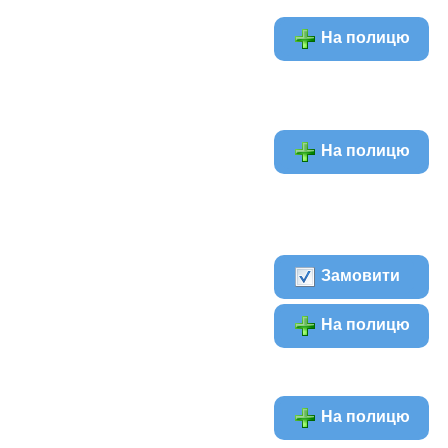
На полицю
На полицю
Замовити
На полицю
На полицю