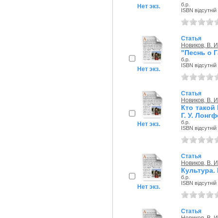
б.р.
Нет экз.
ISBN відсутній
Статья
Новиков, В. И
"Песнь о 
б.р.
ISBN відсутній
Нет экз.
Статья
Новиков, В. И
Кто такой
Г. У. Лонг
б.р.
Нет экз.
ISBN відсутній
Статья
Новиков, В. И
Культура.
б.р.
ISBN відсутній
Нет экз.
Статья