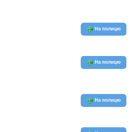
На полицю
На полицю
На полицю