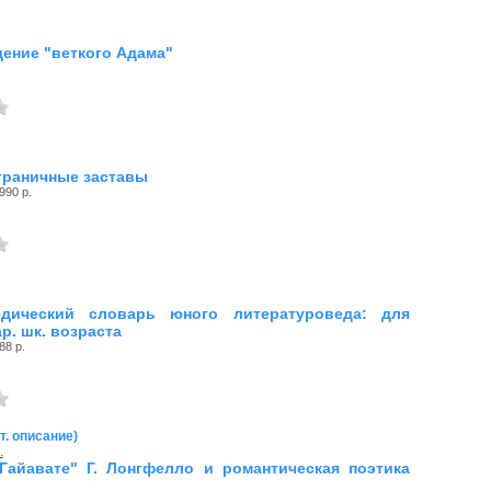
ение "веткого Адама"
граничные заставы
990 р.
едический словарь юного литературоведа: для
ар. шк. возраста
88 р.
т. описание)
.
Гайавате" Г. Лонгфелло и романтическая поэтика