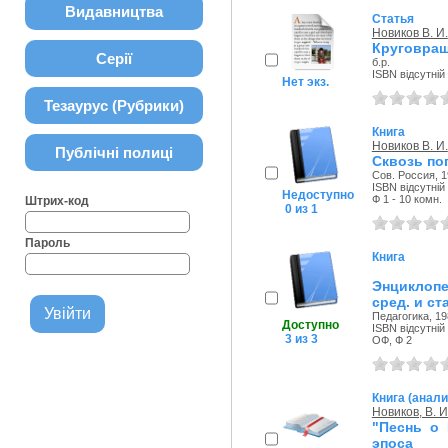
Видавництва
Статья
Новиков В. И.
Круговращ
Серії
б.р.
ISBN відсутній
Нет экз.
Тезаурус (Рубрики)
Книга
Новиков В. И.
Публічні полиці
Сквозь по
Сов. Россия, 1
ISBN відсутній
Недоступно
Ф 1 - 10 комн.
Штрих-код
0 из 1
Пароль
Книга
Энциклоп
сред. и ст
Педагогика, 19
Доступно
ISBN відсутній
3 из 3
ОФ, Ф 2
Книга (анали
Новиков, В. И
"Песнь о 
эпоса