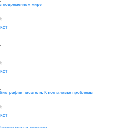
.
в современном мире
екст
.
екст
.
 биография писателя. К постановке проблемы
екст