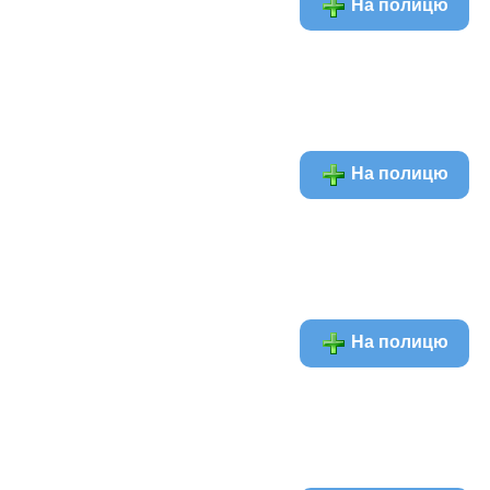
На полицю
На полицю
На полицю