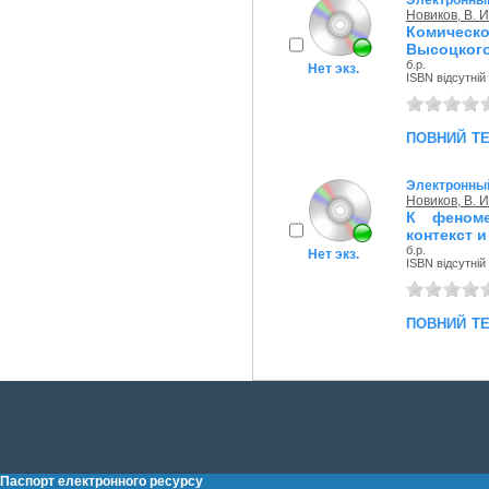
Электронный
Новиков, В. И
Комичес
Высоцкого
б.р.
Нет экз.
ISBN відсутній
повний т
Электронный
Новиков, В. И
К феноме
контекст 
б.р.
Нет экз.
ISBN відсутній
повний т
Паспорт електронного ресурсу