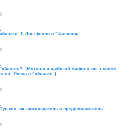
.
Гайавате" Г. Лонгфелло и "Калевала"
.
 Гайавата?: [Мотивы индейской мифологии в поэме
фелло "Песнь о Гайавате"]
.
 Пушкин как книгоиздатель и предприниматель