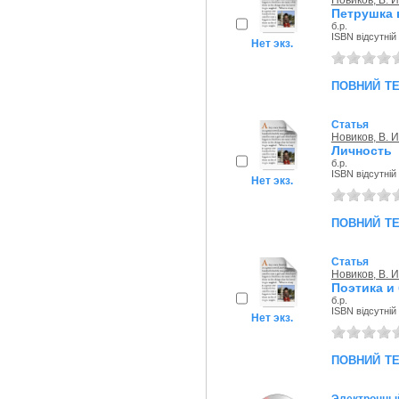
Новиков, В. И
Петрушка 
б.р.
ISBN відсутній
Нет экз.
повний т
Статья
Новиков, В. И
Личность
б.р.
ISBN відсутній
Нет экз.
повний т
Статья
Новиков, В. И
Поэтика и
б.р.
ISBN відсутній
Нет экз.
повний т