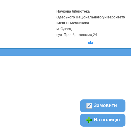
Наукова бібліотека
Одеського Національного університету
імені І.І. Мечникова
м. Одеса,
вул. Преображенська,24
ukr
Замовити
На полицю