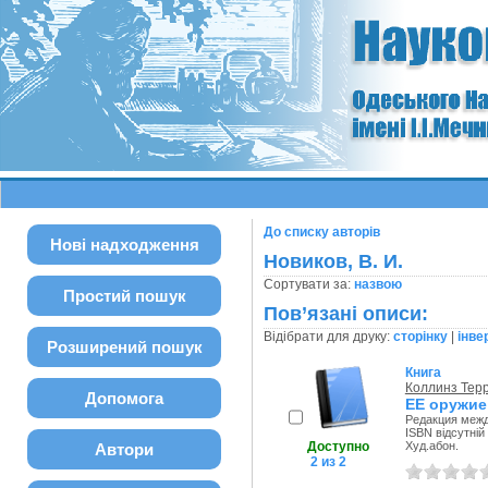
До списку авторів
Нові надходження
Новиков, В. И.
Сортувати за:
назвою
Простий пошук
Пов’язані описи:
Відібрати для друку:
сторінку
|
інве
Розширений пошук
Книга
Коллинз Тер
Допомога
ЕЕ оружие
Редакция межд
ISBN відсутній
Доступно
Худ.абон.
Автори
2 из 2