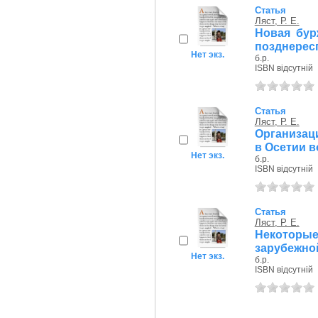
Статья
Ляст, Р. Е.
Новая бур
позднерес
Нет экз.
б.р.
ISBN відсутній
Статья
Ляст, Р. Е.
Организац
в Осетии во 
Нет экз.
б.р.
ISBN відсутній
Статья
Ляст, Р. Е.
Некоторы
зарубежно
Нет экз.
б.р.
ISBN відсутній