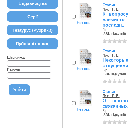
Видавництва
Статья
Ляст Р. Е.
К вопрос
Серії
наемного
Нет экз.
последн...
Тезаурус (Рубрики)
б.р.
ISBN відсутній
Публічні полиці
Статья
Ляст Р. Е.
Штрих-код
Некотор
отпущенни
Нет экз.
Пароль
б.р.
ISBN відсутній
Статья
Ляст Р. Е.
О состав
связанных с
Нет экз.
б.р.
ISBN відсутній