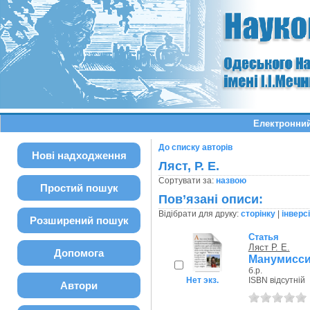
Електронний
До списку авторів
Нові надходження
Ляст, Р. Е.
Сортувати за:
назвою
Простий пошук
Пов’язані описи:
Відібрати для друку:
сторінку
|
інверс
Розширений пошук
Статья
Ляст Р. Е.
Допомога
Манумиссии
б.р.
Нет экз.
ISBN відсутній
Автори