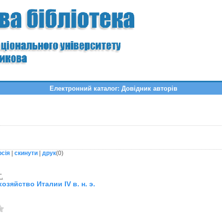
Електронний каталог: Довідник авторів
рсія
|
скинути
|
друк
(
0
)
Г.
озяйство Италии IV в. н. э.