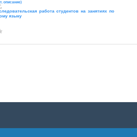
т. описание)
Г.
следовательская работа студентов на занятиях по
ому языку