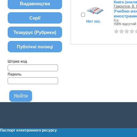
Книга (анали
Видавництва
Гаврилов, В. 
Учебно-ис
иностранн
Серії
б.р.
Нет экз.
ISBN відсутній
Тезаурус (Рубрики)
Публічні полиці
Штрих-код
Пароль
Паспорт електронного ресурсу