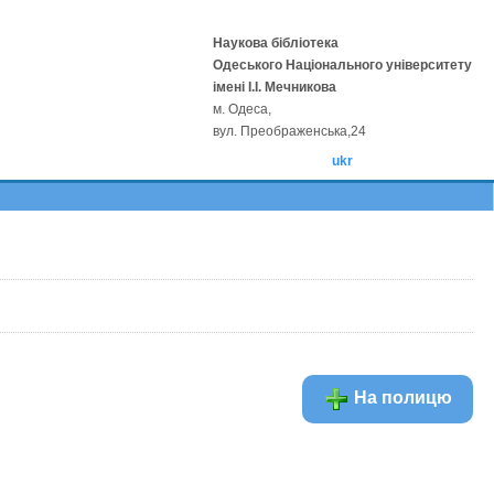
Наукова бібліотека
Одеського Національного університету
імені І.І. Мечникова
м. Одеса,
вул. Преображенська,24
ukr
На полицю