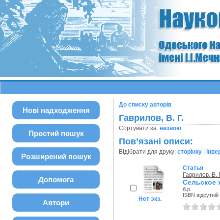
До списку авторів
Нові надходження
Гаврилов, В. Г.
Сортувати за:
назвою
Простий пошук
Пов’язані описи:
Відібрати для друку:
сторінку
|
інве
Розширений пошук
Статья
Гаврилов, В. 
Допомога
Сельское х
б.р.
ISBN відсутній
Нет экз.
Автори