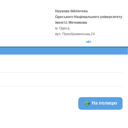
Наукова бібліотека
Одеського Національного університету
імені І.І. Мечникова
м. Одеса,
вул. Преображенська,24
ukr
На полицю