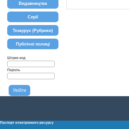
Видавництва
Серії
Тезаурус (Рубрики)
Публічні полиці
Штрих-код
Пароль
Паспорт електронного ресурсу