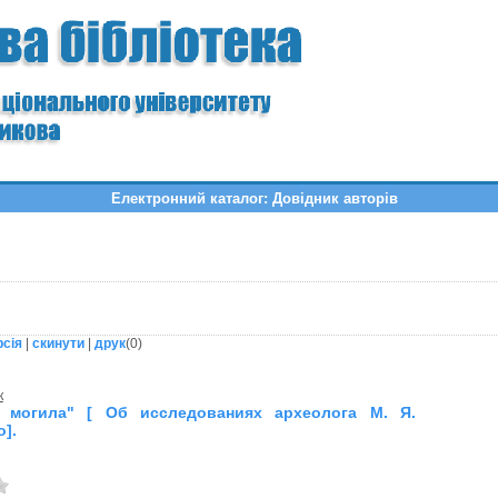
Електронний каталог: Довідник авторів
рсія
|
скинути
|
друк
(
0
)
к
я могила" [ Об исследованиях археолога М. Я.
].