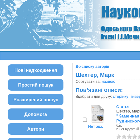
До списку авторів
Нові надходження
Шехтер, Марк
Сортувати за:
назвою
Простий пошук
Пов’язані описи:
Відібрати для друку:
сторінку
|
інве
Розширений пошук
Статья
Шехтер, Мар
Допомога
"Каменна
Рудинского
б.р.
Нет экз.
Автори
ISBN відсутній