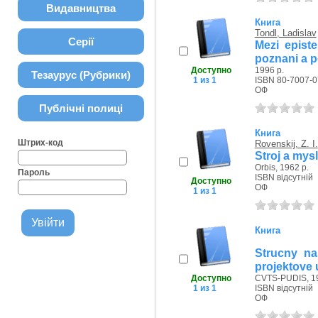
Видавництва
Книга
Tondl, Ladislav
Серії
Mezi episte
poznani a 
Доступно
1996 р.
Тезаурус (Рубрики)
1 из 1
ISBN 80-7007-0
ОФ
Публічні полиці
Книга
Штрих-код
Rovenskij, Z. I.
Stroj a mysl
Orbis, 1962 р.
Пароль
ISBN відсутній
Доступно
ОФ
1 из 1
Книга
Strucny na
projektove 
Доступно
CVTS-PUDIS, 19
1 из 1
ISBN відсутній
ОФ