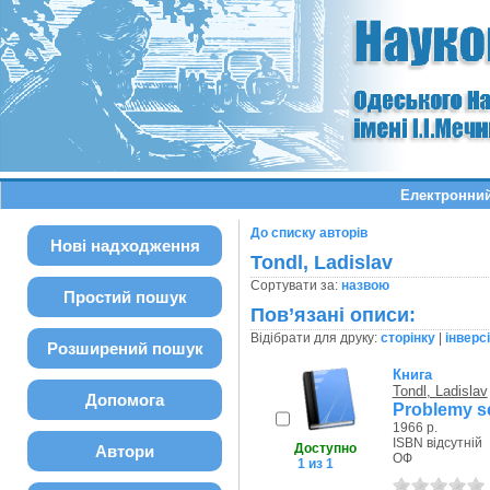
Електронний
До списку авторів
Нові надходження
Tondl, Ladislav
Сортувати за:
назвою
Простий пошук
Пов’язані описи:
Відібрати для друку:
сторінку
|
інверс
Розширений пошук
Книга
Tondl, Ladislav
Допомога
Problemy s
1966 р.
ISBN відсутній
Доступно
Автори
ОФ
1 из 1