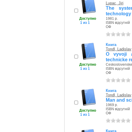
Lupac, Jiri
The syste
technology 
Доступно
1981 р.
1 из 1
ISBN відсутній
ОФ
Книга
Tondl, Ladislav
O vyvoji 
technicke r
Доступно
Ceskoslovenske s
1 из 1
ISBN відсутній
ОФ
Книга
Tondl, Ladislav
Man and sc
1969 р.
ISBN відсутній
Доступно
ОФ
1 из 1
Книга