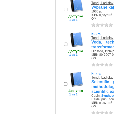
Tondl, Ladislav
Vybrane kap
1966 р.
ISBN відсутній
Доступно
ОФ
1 из 1
Книга
Tondl, Ladislav
Veda, tec
transforma
Доступно
Filosofia, 1994 р
1 из 1
ISBN 80-7007-0
ОФ
Книга
Tondl, Ladislav
Scientific
methodolo
Доступно
scientific e
1 из 1
Серія:
Synthese
Reidel publ. co
ISBN відсутній
ОФ